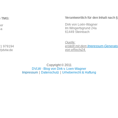
Verantwortlich für den Inhalt nach 
5 TMG:
Dirk von Loën-Wagner
er
Im Wingertsgrund 24a
4a
61449 Steinbach
Quelle:
erstellt mit dem
Impressum-Generato
171 979194
von eRecht24.
t)dvlw.de
Copyright © 2011
DVLW - Blog von Dirk v. Loen-Wagner
Impressum
∣
Datenschutz
∣
Urheberrecht & Haftung