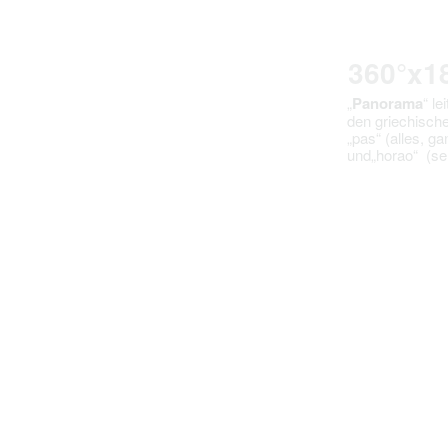
360°x1
„
Panorama
“ le
den griechisch
„pas“ (alles, ga
und„horao“ (se