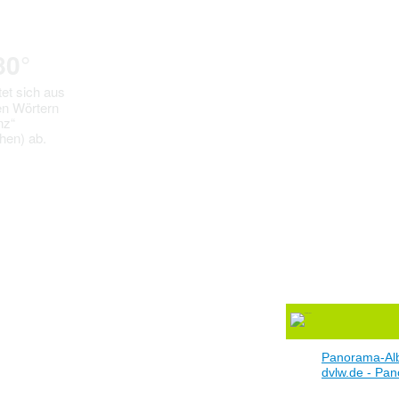
80°
itet sich aus
en Wörtern
nz“
hen) ab.
Panorama-A
dvlw.de - Pan